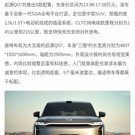
启源Q07共推出5款配置，先享价区间为13.98-17.58万元，该车
基于全新一代SDA全电平台打造，定位是中型SUV，搭载的是
1.5L/1.5T+电动机组成的插混系统，CLTC纯电续航里程分别为1
45公里和215公里，既支持快充也支持对外放电。
座椅布局为大五座的启源Q07，车身“三围”的长宽高分别为4837
*1920*1690mm，轴距为2905mm，外观设计既时尚也有视觉美
感，内饰比较规整且富有科技感，入门就是高配也是该车最为
诚意的体现，比如透明底盘、5个毫米波雷达、循迹倒车等都属
于标配。