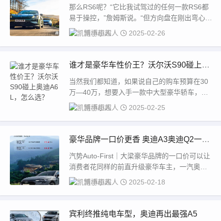
出色（下）
那么RS6呢？“它比我试驾过的任何一款RS6都
易于操控，”詹姆斯说。“但方向盘在刚出弯心时
有点轻飘飘的，没有宝马那种立刻接管操控...
凯博小超人
2025-02-26
谁才是豪华车性价王？沃尔沃S90碰上奥
迪A6L，怎么选？
当然我们都知道，如果说自己的购车预算在30
万—40万，想要入手一款中大型豪华轿车，现
在选择还是比较多的，在众多车型中，沃尔沃S
凯博小超人
2025-02-25
9...
豪华品牌一口价更香 奥迪A3奥迪Q2一价
到位
汽势Auto-First｜大梁豪华品牌的一口价可以让
消费者花同样的前直升级豪华车主，一汽奥迪
东南区推出新奥迪A3和奥迪Q2L两款...
凯博小超人
2025-02-18
宾利终推纯电车型，奥迪再出最强A5