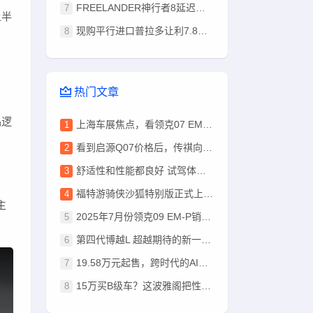
FREELANDER神行者8延迟到8月14日开启预售
上半
现购平行进口普拉多让利7.8万 最低42万
热门文章
品逻
上海车展焦点，看领克07 EM-P如何颠覆传统轿车印象
看到启源Q07价格后，传祺向往S7“不香”了？
舒适性和性能都良好 试驾体验极氪 X
福特游骑侠沙狐特别版正式上市，厂商指导价28.58万元起
主
2025年7月份领克09 EM-P销量796台, 同比增长16.03%
第四代博越L 超越期待的新一代 开启城市SUV新篇章
19.58万元起售，跨时代的AI汽车小鹏G7上市
15万买B级车？这波雅阁把性价比卷到天花板！