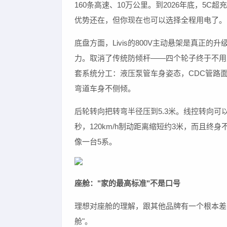
160条高速、10万公里。到2026年底，5C
优势还在，但你现在也可以选择全程用电了。
底盘方面，Livis的800V主动悬架是真正
力。取消了传统防倾杆——四个轮子终于不用
套系统分工：液压泵管车身姿态，CDC管路
弯道车身不侧倾。
后轮转向把转弯半径压到5.3米。线控转向可
秒，120km/h制动距离缩短约3米，而且终
像一台5系。
座舱："家的最高标准"不是口号
理想对座舱的理解，跟其他品牌有一个根本差
舱"。