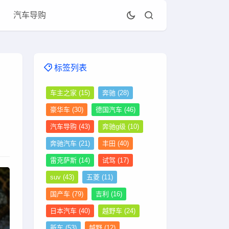
汽车导购
标签列表
车主之家
(15)
奔驰
(28)
豪华车
(30)
德国汽车
(46)
汽车导购
(43)
奔驰g级
(10)
奔驰汽车
(21)
丰田
(40)
雷克萨斯
(14)
试驾
(17)
suv
(43)
五菱
(11)
国产车
(79)
吉利
(16)
日本汽车
(40)
越野车
(24)
新车
(53)
越野
(12)