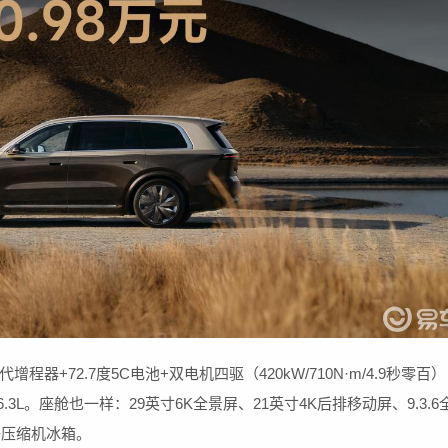
+72.7度5C电池+双电机四驱（420kW/710N·m/4.9秒零百
耗6.3L。座舱也一样：29英寸6K全景屏、21英寸4K后排移动屏、9.3.6
升压缩机冰箱。