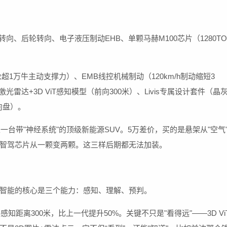
控转向、后轮转向、电子液压制动EHB、单颗马赫M100芯片（1280TO
轮超1万牛主动支撑力）、EMB线控机械制动（120km/h制动缩短3
激光雷达+3D ViT感知模型（前向300米）、Livis专属设计套件（晶灰
向盘）。
is是一台带"神经系统"的顶级新能源SUV。5万差价，买的是悬架从"空气
控"，智驾芯片从一颗变两颗。这三样后期都无法加装。
智能的核心是三个能力：感知、理解、预判。
感知距离300米，比上一代提升50%。关键不只是"看得远"——3D Vi