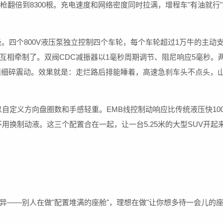
超充枪翻倍到8300根。充电速度和网络密度同时拉满，增程车"有油就行
的升级。四个800V液压泵独立控制四个车轮，每个车轮超过1万牛的主动
互相牵制了。双阀CDC减振器以1毫秒周期调节、阻尼响应5毫秒。
面细碎震动。效果就是：走烂路后排能睡着，高速急刹车头不点头，
以自定义方向盘圈数和手感轻重。EMB线控制动响应比传统液压快10
身不用换制动液。这三个配置合在一起，让一台5.25米的大型SUV开起
异——别人在做"配置堆满的座舱"，理想在做"让你想多待一会儿的