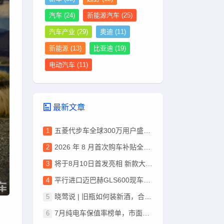
汽车
(24)
新能源汽车
(25)
汽车产业
(29)
奥迪
(11)
新能源
(13)
比亚迪
(19)
电动汽车
(11)
最新文章
五菱代步车全球300万用户盛典，燃爆蓉城夜空
2026 年 8 月首次购车补贴全攻略：最高1.1 万，手机 5 分钟申领全流程
将于8月10日首发亮相 新款大众Atlas Cross Sport预告图
平行进口迈巴赫GLS600现车到店内外解读
晓莺说 | 旧瓶如何装新酒，合资车企下一程
7月纯电车保值率榜单，市面热销车型居多，小米YU7排首位