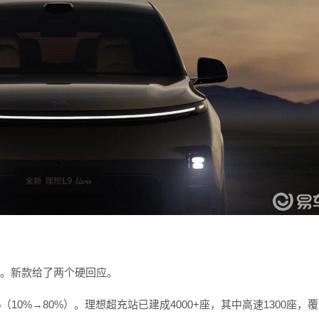
慢。新款给了两个硬回应。
%（10%→80%）。理想超充站已建成4000+座，其中高速1300座，