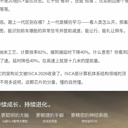
是2D图片+雷达点云。它不但“看到”，还能"知道"，比如前边那个
等等。
10倍。跟上一代区别在哪？上一代是模仿学习——看人类怎么开，照着
意图，能识别前车爆胎的异常信号并提前减速，能让行、能礼让倒车。
颗、5纳米工艺、计算效率82%，端到端延时下降40%。什么意思？你看到
了速。延时降低40%，在高速上就是十几米的提前量。
架构论文被ISCA 2026收录了。ISCA是计算机体系结构领域的顶
不用多说吧，这颗芯片的分量，懂的自然懂。