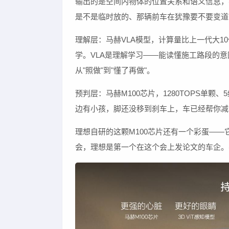
输出的是空间内物体的位置关系和语义信息，不
是不是临时放的、那辆前车在犹豫要不要变道
理解层：马赫VLA模型，计算量比上一代大
学。VLA是理解学习——能读懂施工路段的
从"照做"到"懂了再做"。
预判层：马赫M100芯片，1280TOPS单
边有小孩，脚还没移到刹车上，车已经帮你减
理想自研的这颗M100芯片还有一个彩蛋——它的
会，理想是第一个在这个会上发论文的车企。