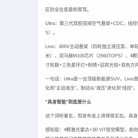
区别全在底盘和智驾。
Ultra：第三代双腔双阀空气悬架+CDC、线
S）。
Livis：800V主动悬架（四轮独立液压泵、单
米）、双马赫M100芯片（2560TOPS）、4颗
寸轮毂+三色星环灯+刺绣+迎宾光毯+双色方
一句话：Ultra是一台顶级新能源SUV，Liv
化到"主动液压"，制动从"液压"进化到"线
"具身智能"到底是什么
这个词听着玄，但发布会上讲得很实在。具身
感知层：4颗激光雷达+3D ViT视觉模型，前向