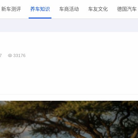
新车测评
养车知识
车商活动
车友文化
德国汽车
7
33176