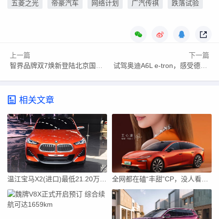
五菱之光
帝豪汽车
网络计划
广汽传祺
跌落试验
上一篇
下一篇
智界品牌双7焕新登陆北京国际车展
试驾奥迪A6L e-tron，感受德系纯电顶流的决心
相关文章
温江宝马X2(进口)最低21.20万起售 优惠高达3.60万
全网都在磕“丰甜”CP，没人看懂丰田真正的野心