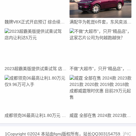
魏牌V8X正式开启预订 综合续航可达1659km
满配华为乾崑6件套，东风奕派造出了一台半价问界M8？
2023超霸美版提供试乘试驾 店内让利达5万元
不做“大超市”，只开“精品店”，这家芯片公司为何越跑越快？
成都领克06最高让利1.80万元 仅9.96万可入手
威霆 全部在售 2024款 2023款 2021款 2020款 2019款 2018款成都威霆限时优惠 目前29万元起售
1Copyright ©2024 本站由fqmj版权所有，站长QQ303154759.
沪IC