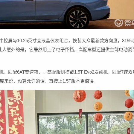
中控屏与10.25英寸全液晶仪表组合，换装大众最新款方向盘，8155
ar互联。最让人意外的是，它居然用上了电子怀挡，高配车型还提供主驾电动调
，匹配6AT变速箱，。高配版则搭载1.5T Evo2发动机，匹配7速双
来说，预算允许的话，直接上1.5T版本更值得。