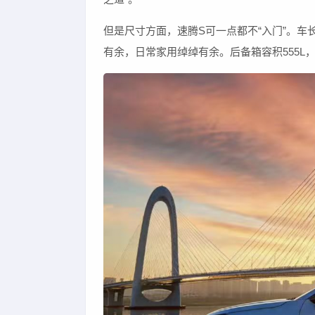
但是尺寸方面，速腾S可一点都不“入门”。车长
有余，日常家用绰绰有余。后备箱容积555L