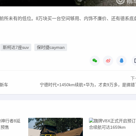
了前所未有的低位。8万块买一台空间够用、内饰不廉价、还有德系底
斯柯达7座suv
保时捷cayman
下
款新车
宁德时代+1450km续航+华为，才卖9万多，是搞错