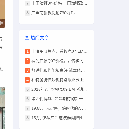
丰田海狮9座价格 丰田海狮改装方案 售全国
库里南新款促销730万起
热门文章
芯
节
上海车展焦点，看领克07 EM-P如何颠覆传统轿车印象
看到启源Q07价格后，传祺向往S7“不香”了？
离
舒适性和性能都良好 试驾体验极氪 X
福特游骑侠沙狐特别版正式上市，厂商指导价28.58万元起
2025年7月份领克09 EM-P销量796台, 同比增长16.03%
第四代博越L 超越期待的新一代 开启城市SUV新篇章
19.58万元起售，跨时代的AI汽车小鹏G7上市
15万买B级车？这波雅阁把性价比卷到天花板！