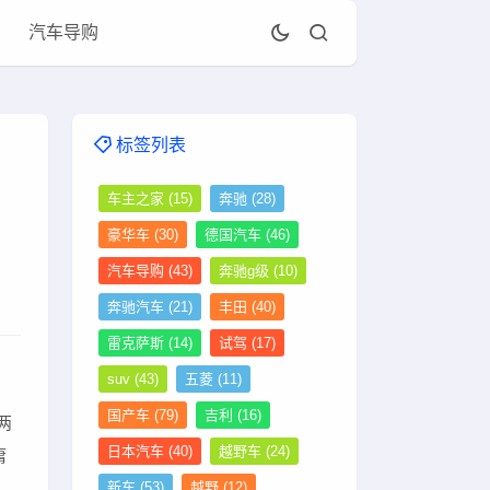
汽车导购
标签列表
车主之家
(15)
奔驰
(28)
豪华车
(30)
德国汽车
(46)
汽车导购
(43)
奔驰g级
(10)
奔驰汽车
(21)
丰田
(40)
雷克萨斯
(14)
试驾
(17)
suv
(43)
五菱
(11)
国产车
(79)
吉利
(16)
两
日本汽车
(40)
越野车
(24)
庸
新车
(53)
越野
(12)