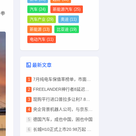
汽车
(24)
新能源汽车
(25)
一拳
汽车产业
(29)
奥迪
(11)
新能源
(13)
比亚迪
(19)
电动汽车
(11)
最新文章
7月纯电车保值率榜单，市面热销车型居多，小米YU7排首位
FREELANDER神行者8延迟到8月14日开启预售
现购平行进口普拉多让利7.8万 最低42万
央企背景机器人公司，与京东达成战略合作
德国汽车，成也中国，困也中国
长城H10正式上市20.98万起 方盒子五座六座任选