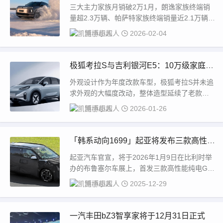
迪同比增35.7%
三大主力家族月销破2万1月，朗逸家族终端销
量超2.3万辆、帕萨特家族终端销量近2.1万辆、
途观家族终端销量超2.1万辆，上汽大众...
凯博小超人
2026-02-04
极狐考拉S与吉利银河E5：10万级家庭S
UV欢乐对决
外观设计作为年度改款车型，极狐考拉S并未追
求外观的大幅度改动，整体造型延续了老款风
格。前脸采用封闭式格栅，搭配线条圆润的灯
凯博小超人
2026-01-26
组和具...
「韩系动向1699」起亚将发布三款高性能
纯电GT车型！
起亚汽车官宣，将于2026年1月9日在比利时举
办的布鲁塞尔车展上，首发三款高性能纯电GT
车型。此次亮相的车型为EV5、EV4、E...
凯博小超人
2025-12-29
一汽丰田bZ3智享家将于12月31日正式