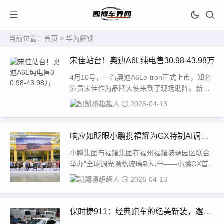
当前位置：
首页
> 华为解锁
宋佳站台！奥迪A6L纯电售30.98-43.98万
4月10号，一汽奥迪A6Le-tron正式上市，知名
演员宋佳作为品牌大使来到了现场助阵。新车
心动入手价30.98万-43.98万...
凯博小超人
2026-04-13
响应如眨眼小鹏携福耀为GX特制AI调光
隐私玻璃
小鹏集团与福耀集团在福州福耀玻璃园区联合
举办“全球调光隐私玻璃新标杆——小鹏GX首块
AI调光隐私玻璃量产交付”活动，双方共同打
凯博小超人
2026-04-13
造...
保时捷911：经典跑车的绝美新装，邂逅