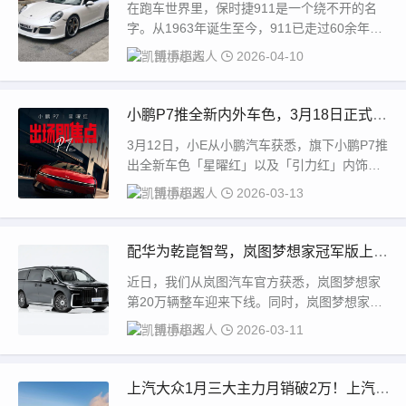
珍珠贝壳白
在跑车世界里，保时捷911是一个绕不开的名
字。从1963年诞生至今，911已走过60余年辉
煌历程，历经八代车型，始终以经典的“蛙...
凯博小超人
2026-04-10
小鹏P7推全新内外车色，3月18日正式发
布！
3月12日，小E从小鹏汽车获悉，旗下小鹏P7推
出全新车色「星曜红」以及「引力红」内饰也
将回归，新色发布会定档3月18日。据官方介...
凯博小超人
2026-03-13
配华为乾崑智驾，岚图梦想家冠军版上
市，售价30.99万元
近日，我们从岚图汽车官方获悉，岚图梦想家
第20万辆整车迎来下线。同时，岚图梦想家冠
军版也正式上市，新车仅提供一款配置，定位
凯博小超人
2026-03-11
为全系...
上汽大众1月三大主力月销破2万！上汽奥